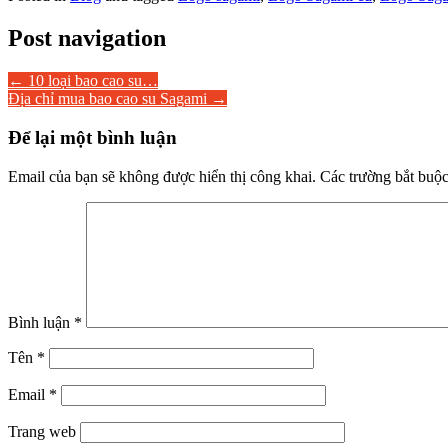
Post navigation
←
10 loại bao cao su…
Địa chỉ mua bao cao su Sagami
→
Để lại một bình luận
Email của bạn sẽ không được hiển thị công khai.
Các trường bắt buộ
Bình luận
*
Tên
*
Email
*
Trang web