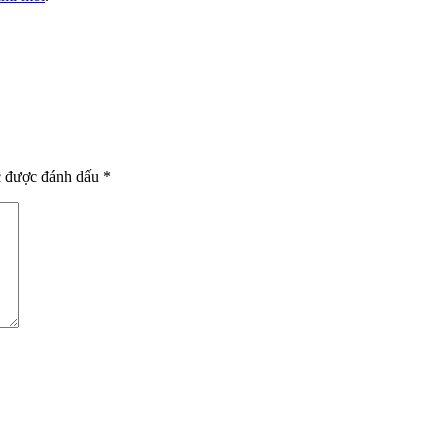
c được đánh dấu
*