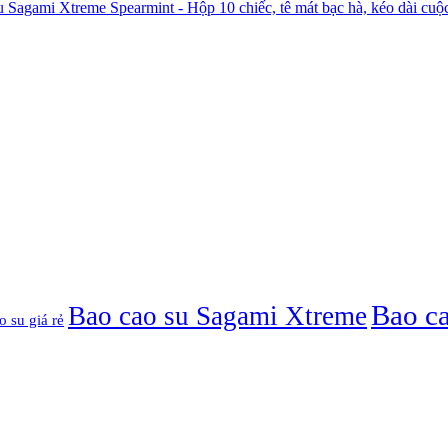
u Sagami Xtreme Spearmint - Hộp 10 chiếc, tê mát bạc hà, kéo dài cuộ
Bao c
Bao cao su Sagami Xtreme
o su giá rẻ