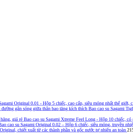
agami Original 0.01 - Hộp 5 chiếc, cao cấp, siêu mỏng nhất thế giới, c
Bao cao su Sagami Tigh
Bao cao su Sagami Xtreme Feel Long - Hộp 10 chiếc, có g
Bao cao su Sagami Original 0.02 – Hộp 6 chiếc, siêu mỏng, truyền nhi
Original, chiết xuất từ các thành phần và gốc nước tự nhiên an toàn
21