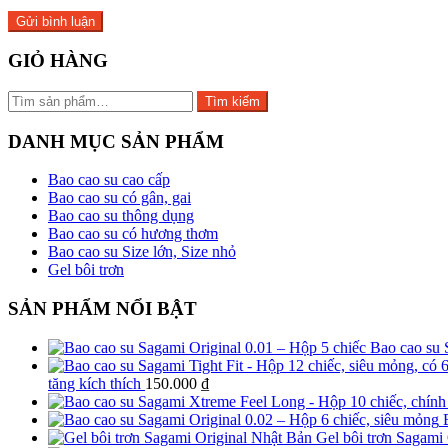
GIỎ HÀNG
Tìm
Tìm kiếm
kiếm:
DANH MỤC SẢN PHẨM
Bao cao su cao cấp
Bao cao su có gân, gai
Bao cao su thông dụng
Bao cao su có hương thơm
Bao cao su Size lớn, Size nhỏ
Gel bôi trơn
SẢN PHẨM NỔI BẬT
Bao cao su S
tăng kích thích
150.000
₫
Gel bôi trơn Sagami 